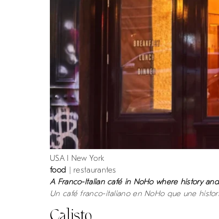
USA I New York
food
| restaurantes
A Franco-Italian café in NoHo where history a
Un café franco-italiano en NoHo que une histori
Calisto