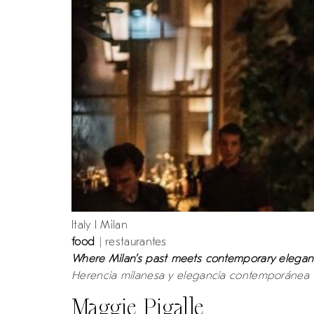
Italy I Milan
food
| restaurantes
Where Milan’s past meets contemporary elega
Herencia milanesa y elegancia contemporánea
Maggie Pigalle