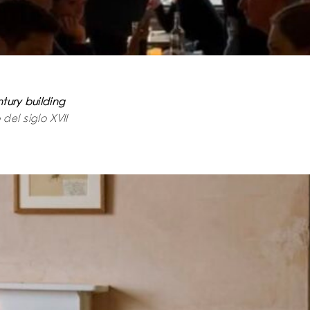
ntury building
 del siglo XVII