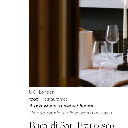
UK I London
food
| restaurantes
A pub where to feel «at home»
Un pub donde sentirse «como en casa»
Buca di San Francesco