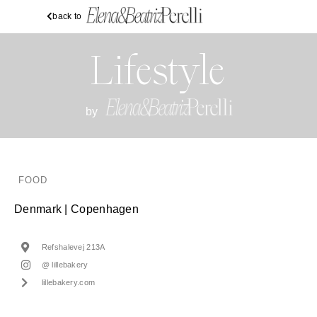
back to
Lifestyle
by
FOOD
Denmark | Copenhagen
Refshalevej 213A
@ lillebakery
lillebakery.com