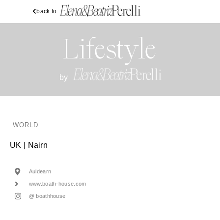
back to
Lifestyle
by
WORLD
UK | Nairn
Auldearn
www.boath-house.com
@ boathhouse