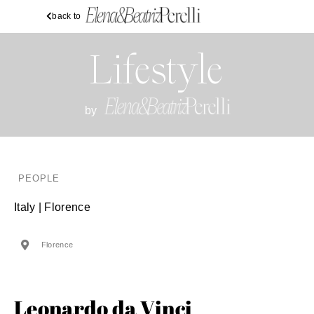
back to
Lifestyle
by
PEOPLE
Italy | Florence
Florence
Leonardo da Vinci